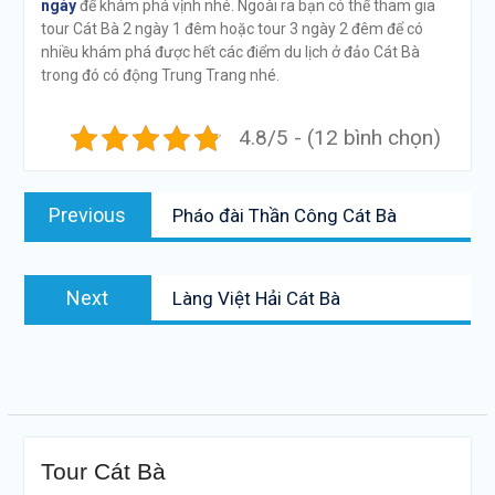
ngày
để khám phá vịnh nhé. Ngoài ra bạn có thể tham gia
tour Cát Bà 2 ngày 1 đêm hoặc tour 3 ngày 2 đêm để có
nhiều khám phá được hết các điểm du lịch ở đảo Cát Bà
trong đó có động Trung Trang nhé.
4.8/5 - (12 bình chọn)
Điều
Previous
Previous
Pháo đài Thần Công Cát Bà
hướng
post:
bài
Next
viết
Next
Làng Việt Hải Cát Bà
post:
Tour Cát Bà