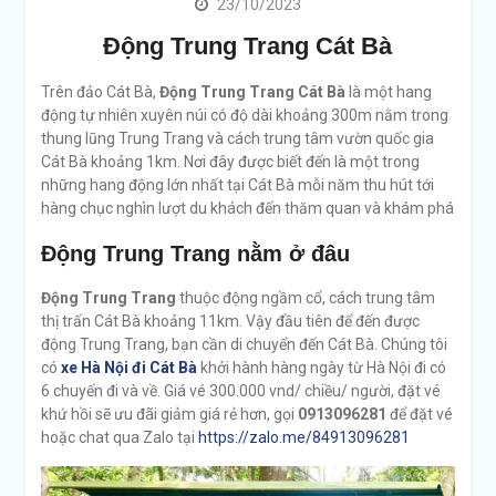
23/10/2023
Động Trung Trang Cát Bà
Trên đảo Cát Bà,
Động Trung Trang Cát Bà
là một hang
động tự nhiên xuyên núi có độ dài khoảng 300m nằm trong
thung lũng Trung Trang và cách trung tâm vườn quốc gia
Cát Bà khoảng 1km. Nơi đây được biết đến là một trong
những hang động lớn nhất tại Cát Bà mỗi năm thu hút tới
hàng chục nghìn lượt du khách đến thăm quan và khám phá
Động Trung Trang nằm ở đâu
Động Trung Trang
thuộc động ngầm cổ, cách trung tâm
thị trấn Cát Bà khoảng 11km. Vậy đầu tiên để đến được
động Trung Trang, bạn cần di chuyển đến Cát Bà. Chúng tôi
có
xe Hà Nội đi Cát Bà
khởi hành hàng ngày từ Hà Nội đi có
6 chuyến đi và về. Giá vé 300.000 vnd/ chiều/ người, đặt vé
khứ hồi sẽ ưu đãi giảm giá rẻ hơn, gọi
0913096281
để đặt vé
hoặc chat qua Zalo tại
https://zalo.me/84913096281