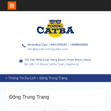
Skip
to
content
WhatsApp/Zalo: +84913096281 / +84888000896
info@goodmorningcatba.com
122 Tran Nhat Duat, Hang Buom, Hoan Kiem, Hanoi
No 228, 1/4 Street, Cat Ba Town, Haiphong
>
Thông Tin Du Lịch
>
Động Trung Trang
Động Trung Trang