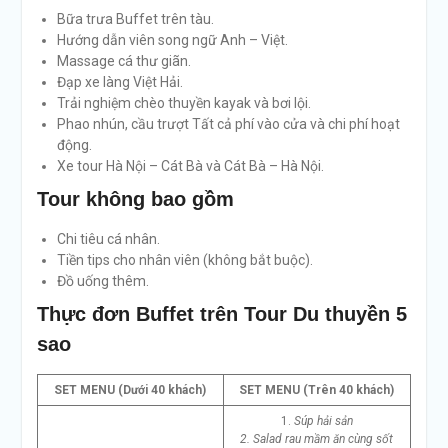
Bữa trưa Buffet trên tàu.
Hướng dẫn viên song ngữ Anh – Việt.
Massage cá thư giãn.
Đạp xe làng Việt Hải.
Trải nghiệm chèo thuyền kayak và bơi lội.
Phao nhún, cầu trượt Tất cả phí vào cửa và chi phí hoạt
động.
Xe tour Hà Nội – Cát Bà và Cát Bà – Hà Nội.
Tour không bao gồm
Chi tiêu cá nhân.
Tiền tips cho nhân viên (không bắt buộc).
Đồ uống thêm.
Thực đơn Buffet trên Tour Du thuyền 5
sao
SET MENU (Dưới 40 khách)
SET MENU (Trên 40 khách)
1.
Súp hải sản
2. Salad rau mầm ăn cùng sốt