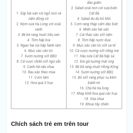
dầu giấm
3. Salad xoài non với sứa biển
1.
Súp hải sản với ngô non và
Cát Bà
nấm đông cô
4. Salad đu đủ bò khô
2.
Nộm sứa Hạ Long với xoài
5. Cơm rang thập cẩm đặc biệt
xanh
6. Miến xào hải sản
3. Bè bè rang muối tiêu sen
7. Cải thảo xào sốt nấm
4. Tôm hấp bia
8. Tôm hấp nước dừa
5. Ngao hai cùi hấp hành răm
9. Mực xào cần tỏi sốt sa tế
6.
Mực xào cần tỏi
10. Cá vược nướng sốt riềng mẻ
7. Sườn nướng sốt BBQ
11. Hàu sữa Cát Bà hấp sả
8. Cá vược chiên sốt ngũ sãc
12. Đùi gà nướng mật ong
9. Canh Hà nấu chua
13. Bề bề rang muối Hồng Kông
10. Rau xào theo mùa
14. Sườn nướng sốt BBQ
11. Cơm tám
15. Bò sốt vang phục vụ kèm
12. Hoa quả 3 loại
bánh mì
16. Chả hà Hạ long
17. Khay kính hoa quả các loại
18. Sữa chua
19. Khoai tây chiên
Chích sách trẻ em trên tour