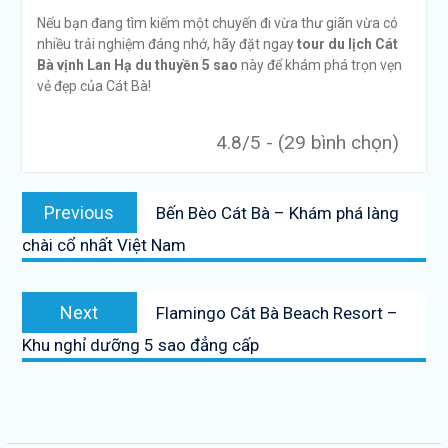
Nếu bạn đang tìm kiếm một chuyến đi vừa thư giãn vừa có
nhiều trải nghiệm đáng nhớ, hãy đặt ngay
tour du lịch Cát
Bà vịnh Lan Hạ du thuyền 5 sao
này để khám phá trọn vẹn
vẻ đẹp của Cát Bà!
4.8/5 - (29 bình chọn)
Điều
Previous
Previous
Bến Bèo Cát Bà – Khám phá làng
hướng
post:
chài cổ nhất Việt Nam
bài
viết
Next
Next
Flamingo Cát Bà Beach Resort –
post:
Khu nghỉ dưỡng 5 sao đẳng cấp