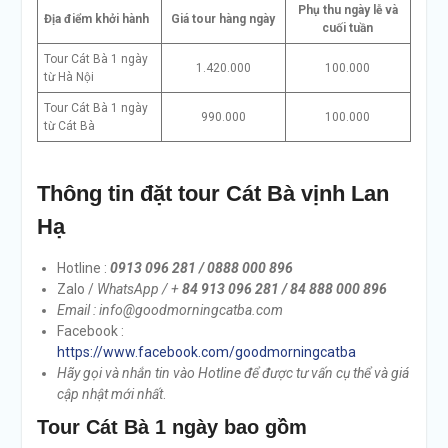
Phụ thu ngày lễ và
Địa điểm khởi hành
Giá tour hàng ngày
cuối tuần
Tour Cát Bà 1 ngày
1.420.000
100.000
từ Hà Nội
Tour Cát Bà 1 ngày
990.000
100.000
từ Cát Bà
Thông tin đặt tour Cát Bà vịnh Lan
Hạ
Hotline :
0913 096 281 / 0888 000 896
Zalo /
WhatsApp / +
84 913 096 281 / 84 888 000 896
Email : info@goodmorningcatba.com
Facebook :
https://www.facebook.com/goodmorningcatba
Hãy gọi và nhắn tin vào Hotline để được tư vấn cụ thể và giá
cập nhật mới nhất
.
Tour Cát Bà 1 ngày bao gồm