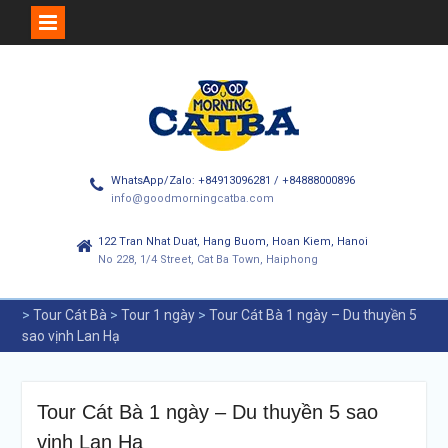
Skip
to
content
WhatsApp/Zalo: +84913096281 / +84888000896
info@goodmorningcatba.com
122 Tran Nhat Duat, Hang Buom, Hoan Kiem, Hanoi
No 228, 1/4 Street, Cat Ba Town, Haiphong
>
Tour Cát Bà
>
Tour 1 ngày
>
Tour Cát Bà 1 ngày – Du thuyền 5
sao vịnh Lan Hạ
Tour Cát Bà 1 ngày – Du thuyền 5 sao
vịnh Lan Hạ