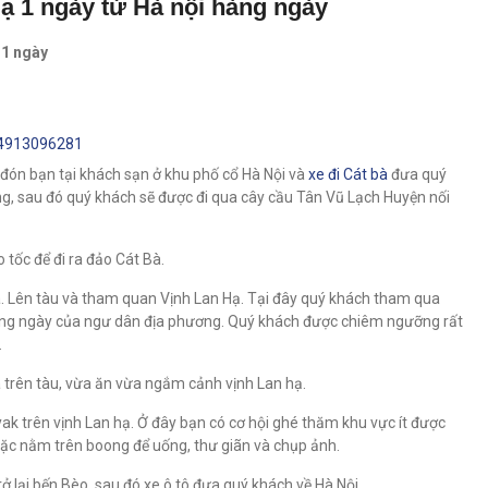
ạ 1 ngày từ Hà nội hàng ngày
 1 ngày
84913096281
đón bạn tại khách sạn ở khu phố cổ Hà Nội và
xe đi Cát bà
đưa quý
ng, sau đó quý khách sẽ được đi qua cây cầu Tân Vũ Lạch Huyện nối
 tốc để đi ra đảo Cát Bà.
. Lên tàu và tham quan Vịnh Lan Hạ. Tại đây quý khách tham qua
hàng ngày của ngư dân địa phương. Quý khách được chiêm ngưỡng rất
.
trên tàu, vừa ăn vừa ngắm cảnh vịnh Lan hạ.
yak trên vịnh Lan hạ. Ở đây bạn có cơ hội ghé thăm khu vực ít được
hoặc nằm trên boong để uống, thư giãn và chụp ảnh.
lại bến Bèo, sau đó xe ô tô đưa quý khách về Hà Nội.