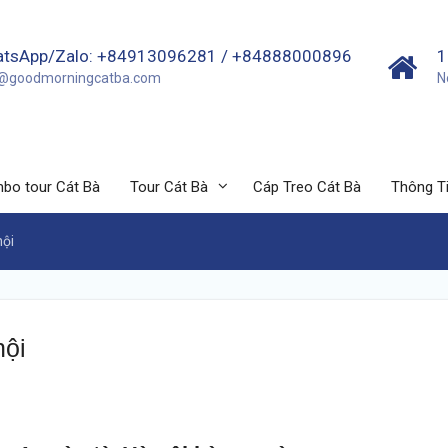
tsApp/Zalo: +84913096281 / +84888000896
1
o@goodmorningcatba.com
N
bo tour Cát Bà
Tour Cát Bà
Cáp Treo Cát Bà
Thông Ti
nội
nội