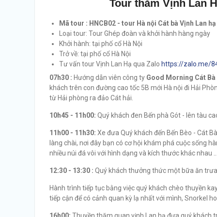
Tour thăm Vịnh Lan H
Mã tour : HNCB02 - tour Hà nội Cát bà Vịnh Lan hạ
Loại tour: Tour Ghép đoàn và khởi hành hàng ngày
Khởi hành: tại phố cổ Hà Nội
Trở về: tại phố cổ Hà Nội
Tư vấn tour Vịnh Lan Hạ qua Zalo
https://zalo.me/
07h30 :
Hướng dẫn viên công ty
Good Morning Cát Bà
khách trên con đường cao tốc 5B mới Hà nội đi Hải Phò
từ Hải phòng ra đảo Cát hải.
10h45 - 11h00:
Quý khách đen Bến phà Gót - lên tàu cao
11h00 - 11h30:
Xe đưa Quý khách đến Bến Bèo - Cát Bà
làng chài, nơi đây bạn có cơ hội khám phá cuộc sống 
nhiều núi đá vôi với hình dạng và kích thước khác nhau ..
12:30 - 13:30 :
Quý khách thưởng thức một bữa ăn trưa 
Hành trình tiếp tục bằng việc quý khách chèo thuyền ka
tiếp cận để có cảnh quan kỳ lạ nhất với mình, Snorkel 
16h00:
Thuyền thăm quan vịnh Lan hạ đưa quý khách trở 