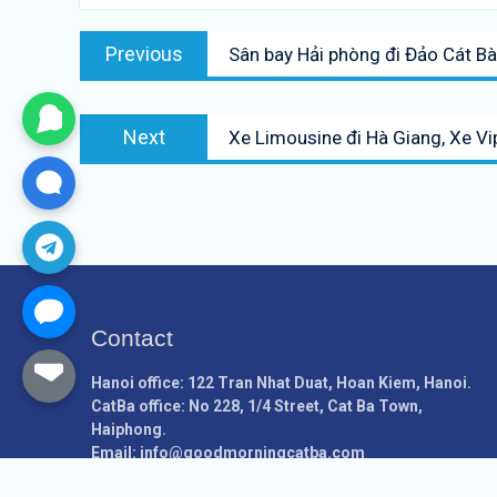
Điều
Previous
Previous
Sân bay Hải phòng đi Đảo Cát Bà
hướng
post:
bài
Next
viết
Next
Xe Limousine đi Hà Giang, Xe Vi
post:
Contact
Hanoi office: 122 Tran Nhat Duat, Hoan Kiem, Hanoi.
CatBa office: No 228, 1/4 Street, Cat Ba Town,
Haiphong.
Email:
info@goodmorningcatba.com
Hotline: +84888000896 / +84913096281