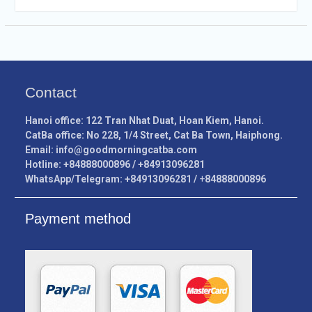
Contact
Hanoi office: 122 Tran Nhat Duat, Hoan Kiem, Hanoi.
CatBa office: No 228, 1/4 Street, Cat Ba Town, Haiphong.
Email:
info@goodmorningcatba.com
Hotline: +84888000896 / +84913096281
WhatsApp/Telegram: +84913096281 /
+
84888000896
Payment method