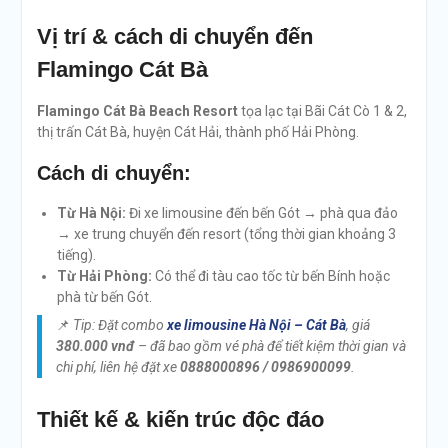
Vị trí & cách di chuyển đến
Flamingo Cát Bà
Flamingo Cát Bà Beach Resort
tọa lạc tại Bãi Cát Cò 1 & 2,
thị trấn Cát Bà, huyện Cát Hải, thành phố Hải Phòng.
Cách di chuyển:
Từ Hà Nội:
Đi xe limousine đến bến Gót → phà qua đảo
→ xe trung chuyển đến resort (tổng thời gian khoảng 3
tiếng).
Từ Hải Phòng:
Có thể đi tàu cao tốc từ bến Bính hoặc
phà từ bến Gót.
📌
Tip: Đặt combo
xe limousine Hà Nội – Cát Bà
, giá
380.000 vnđ
– đã bao gồm vé phà để tiết kiệm thời gian và
chi phí, liên hệ đặt xe
0888000896 / 0986900099
.
Thiết kế & kiến trúc độc đáo