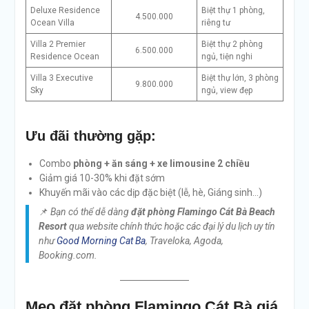
Deluxe Residence
Biệt thự 1 phòng,
4.500.000
Ocean Villa
riêng tư
Villa 2 Premier
Biệt thự 2 phòng
6.500.000
Residence Ocean
ngủ, tiện nghi
Villa 3 Executive
Biệt thự lớn, 3 phòng
9.800.000
Sky
ngủ, view đẹp
Ưu đãi thường gặp:
Combo
phòng + ăn sáng + xe limousine 2 chiều
Giảm giá 10-30% khi đặt sớm
Khuyến mãi vào các dịp đặc biệt (lễ, hè, Giáng sinh…)
📌
Bạn có thể dễ dàng
đặt phòng Flamingo Cát Bà
Beach
Resort
qua website chính thức hoặc các đại lý du lịch uy tín
như
Good Morning Cat Ba
, Traveloka, Agoda,
Booking.com.
Mẹo đặt phòng Flamingo Cát Bà giá