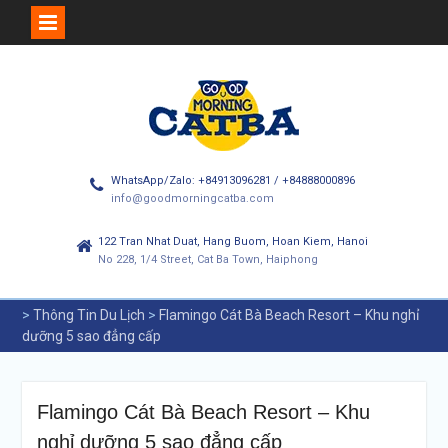
Skip
to
content
WhatsApp/Zalo: +84913096281 / +84888000896
info@goodmorningcatba.com
122 Tran Nhat Duat, Hang Buom, Hoan Kiem, Hanoi
No 228, 1/4 Street, Cat Ba Town, Haiphong
>
Thông Tin Du Lịch
>
Flamingo Cát Bà Beach Resort – Khu nghỉ
dưỡng 5 sao đẳng cấp
Flamingo Cát Bà Beach Resort – Khu
nghỉ dưỡng 5 sao đẳng cấp