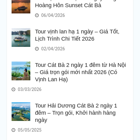
Hoàng Hôn Sunset Cát Bà
06/04/2026
Tour vịnh lan hạ 1 ngày – Giá Tốt,
Lịch Trình Chi Tiết 2026
02/04/2026
Tour Cát Bà 2 ngày 1 đêm từ Hà Nội
– Giá trọn gói mới nhất 2026 (Có
Vịnh Lan Hạ)
03/03/2026
Tour Hải Dương Cát Bà 2 ngày 1
đêm – Trọn gói, Khởi hành hàng
ngày
05/05/2025