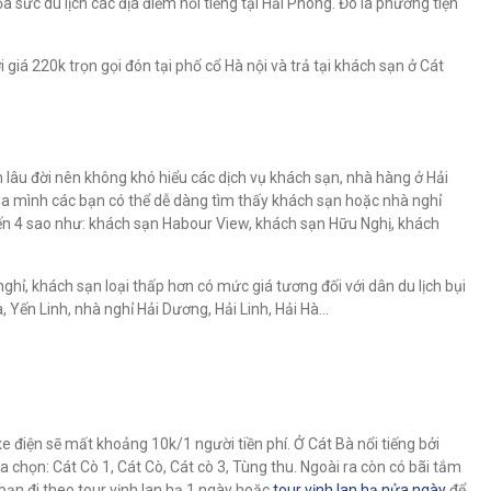
ỏa sức du lịch các địa điểm nổi tiếng tại Hải Phòng. Đó là phương tiện
giá 220k trọn gọi đón tại phố cổ Hà nội và trả tại khách sạn ở Cát
n lâu đời nên không khó hiểu các dịch vụ khách sạn, nhà hàng ở Hải
của mình các bạn có thể dễ dàng tìm thấy khách sạn hoặc nhà nghỉ
đến 4 sao như: khách sạn Habour View, khách sạn Hữu Nghị, khách
ghỉ, khách sạn loại thấp hơn có mức giá tương đối với dân du lịch bụi
 Yến Linh, nhà nghỉ Hải Dương, Hải Linh, Hải Hà…
e điện sẽ mất khoảng 10k/1 người tiền phí. Ở Cát Bà nổi tiếng bởi
 chọn: Cát Cò 1, Cát Cò, Cát cò 3, Tùng thu. Ngoài ra còn có bãi tắm
 bạn đi theo tour vịnh lan hạ 1 ngày hoặc
tour vịnh lan hạ nửa ngày
để