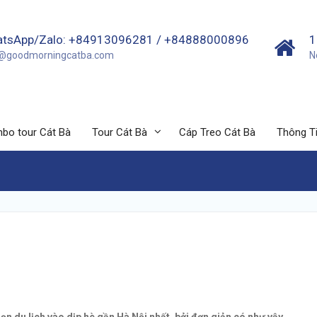
tsApp/Zalo: +84913096281 / +84888000896
1
o@goodmorningcatba.com
N
bo tour Cát Bà
Tour Cát Bà
Cáp Treo Cát Bà
Thông Ti
g