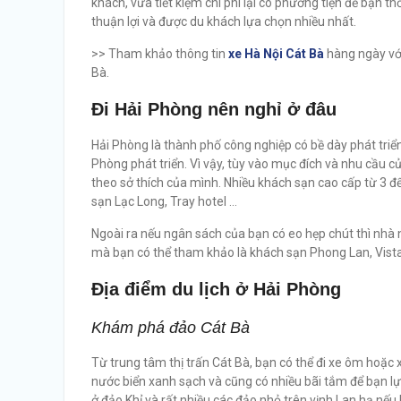
khách, vừa tiết kiệm chi phí lại có phương tiện để bạn th
thuận lợi và được du khách lựa chọn nhiều nhất.
>> Tham khảo thông tin
xe Hà Nội Cát Bà
hàng ngày với 
Bà.
Đi Hải Phòng nên nghỉ ở đâu
Hải Phòng là thành phố công nghiệp có bề dày phát triể
Phòng phát triển. Vì vậy, tùy vào mục đích và nhu cầu 
theo sở thích của mình. Nhiều khách sạn cao cấp từ 3 
sạn Lạc Long, Tray hotel …
Ngoài ra nếu ngân sách của bạn có eo hẹp chút thì nhà n
mà bạn có thể tham khảo là khách sạn Phong Lan, Vista,
Địa điểm du lịch ở Hải Phòng
Khám phá đảo Cát Bà
Từ trung tâm thị trấn Cát Bà, bạn có thể đi xe ôm hoặc x
nước biển xanh sạch và cũng có nhiều bãi tắm để bạn lựa
ở đảo Khỉ và rất nhiều các đảo nhỏ trên vịnh Lan hạ nếu