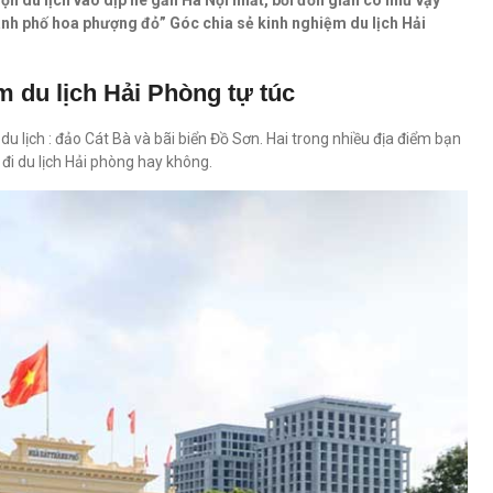
ọn du lịch vào dịp hè gần Hà Nội nhất, bởi đơn giản có như vậy
ành phố hoa phượng đỏ” Góc chia sẻ kinh nghiệm du lịch Hải
m du lịch Hải Phòng tự túc
u lịch : đảo Cát Bà và bãi biển Đồ Sơn. Hai trong nhiều địa điểm bạn
đi du lịch Hải phòng hay không.