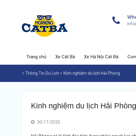
Skip
to
content
Wha
inf
Trang chủ
Xe Cát Bà
Xe Hà Nội Cát Bà
Com
>
Thông Tin Du Lịch
>
Kinh nghiệm du lịch Hải Phòng
Kinh nghiệm du lịch Hải Phòn
30/11/2020