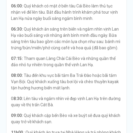
06:00:
Quý khách có mặt ở bến tàu Cái Bèo làm thủ tục
nhận vé để lên tàu. Bắt đầu hành trình khám phá tour vịnh
Lan Hạ nửa ngày buổi sáng ngắm bình minh.
06:30:
Quý khách ăn sáng trên biển và ngắm nhìn vịnh Lan
Hạ vào buổi sáng với những ánh bình minh đầu ngày. Bữa
sáng trên tàu bao gồm các món lựa chọn như sau: bánh mì
trứng/bún/miến/phở cùng café và hoa quả (đã bao gồm).
07:15:
Tham quan Làng Chài Cái Bèo và những quần thể
đảo nhỏ tự nhiên trong quần thể vịnh Lan Hạ.
08:00:
Tàu đến khu vực bãi tắm Ba Trái Đào hoặc bãi tắm
Vạn Bội. Quý khách xuống tàu bơi lội và chèo thuyền kayak
tận hưởng hương biển mát lạnh.
0
8:30:
Lên tàu và ngắm nhìn vẻ đẹp vịnh Lan Hạ trên đường
quay về thị trấn Cát Bà.
09:00:
Quý khách cập bến Bèo và xe buýt sẽ đưa quý khách
quay trở về khách sạn.
11h00
: Quý khách ăn trưa tại Nhà Hàng và trả phòng khách