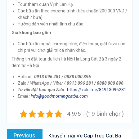
Tour tham quan Vịnh Lan Hạ
Các bữa ăn theo chương trình (tiêu chuẩn 200,000 VND /
khách / bữa)
Hướng dẫn viên nhiệt tình chu đáo.
Giá không bao gồm
Các bữa ăn ngoài chương trình, điện thoại, giặt ủi và các
chi phí vui chơi giải trí cá nhân khác.
Thông tin đặt tour du lịch Hà Nội Hạ Long Cát Bà 3 ngày 2
đêm từ Hà Nội
Hotline :
0913 096 281 / 0888 000 896
Zalo /
WhatsApp / Viber /
0
913 096 281 / 0888 000 896
Tư vấn đặt tour qua Zalo
:
https://zalo.me/84913096281
Email :
info@goodmorningcatba.com
4.9/5 - (19 bình chọn)
Điều
Previous
Previous
Khuyến mại Vé Cáp Treo Cát Bà
hướng