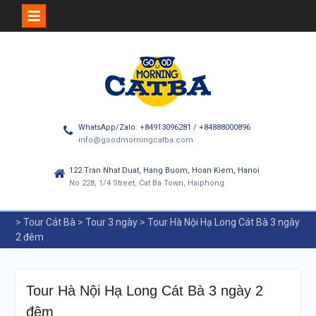
Skip
to
content
WhatsApp/Zalo: +84913096281 / +84888000896
info@goodmorningcatba.com
122 Tran Nhat Duat, Hang Buom, Hoan Kiem, Hanoi
No 228, 1/4 Street, Cat Ba Town, Haiphong
>
Tour Cát Bà
>
Tour 3 ngày
>
Tour Hà Nội Hạ Long Cát Bà 3 ngày
2 đêm
Tour Hà Nội Hạ Long Cát Bà 3 ngày 2
đêm