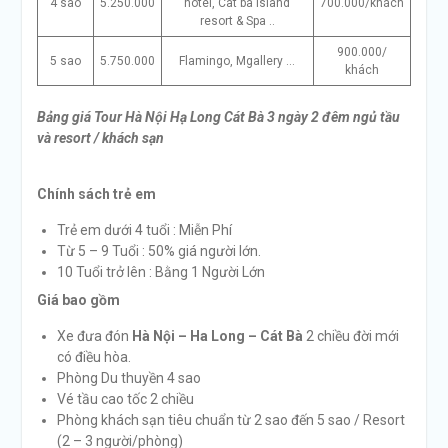
4 sao
5.250.000
hotel, Cat ba island
700.000/khách
resort & Spa ..
900.000/
5 sao
5.750.000
Flamingo, Mgallery …
khách
Bảng giá Tour Hà Nội Hạ Long Cát Bà 3 ngày 2 đêm ngủ tầu
và resort / khách sạn
Chính sách trẻ em
Trẻ em dưới 4 tuổi : Miễn Phí
Từ 5 – 9 Tuổi : 50% giá người lớn.
10 Tuổi trở lên : Bằng 1 Người Lớn
Giá bao gồm
Xe đưa đón
Hà Nội – Ha Long – Cát Bà
2 chiều đời mới
có điều hòa.
Phòng Du thuyền 4 sao
Vé tầu cao tốc 2 chiều
Phòng khách sạn tiêu chuẩn từ 2 sao đến 5 sao / Resort
(2 – 3 người/phòng)